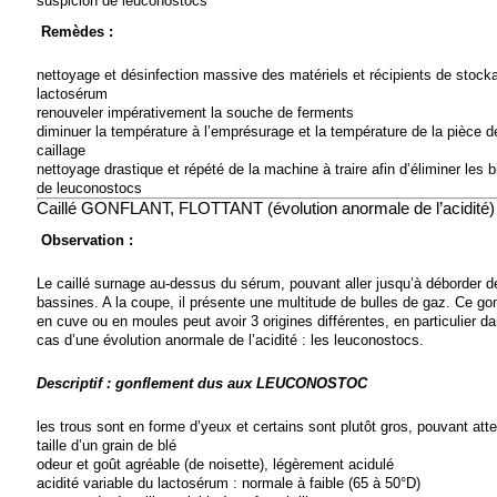
suspicion de leuconostocs
Remèdes :
nettoyage et désinfection massive des matériels et récipients de stock
lactosérum
renouveler impérativement la souche de ferments
diminuer la température à l’emprésurage et la température de la pièce d
caillage
nettoyage drastique et répété de la machine à traire afin d’éliminer les b
de leuconostocs
Caillé GONFLANT, FLOTTANT (évolution anormale de l’acidité)
Observation :
Le caillé surnage au-dessus du sérum, pouvant aller jusqu’à déborder d
bassines. A la coupe, il présente une multitude de bulles de gaz. Ce go
en cuve ou en moules peut avoir 3 origines différentes, en particulier da
cas d’une évolution anormale de l’acidité : les leuconostocs.
Descriptif : gonflement dus aux LEUCONOSTOC
les trous sont en forme d’yeux et certains sont plutôt gros, pouvant atte
taille d’un grain de blé
odeur et goût agréable (de noisette), légèrement acidulé
acidité variable du lactosérum : normale à faible (65 à 50°D)