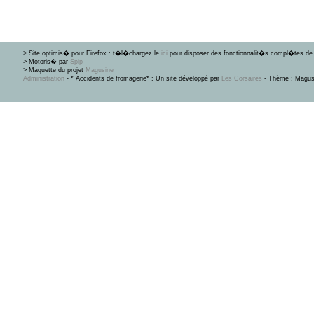
> Site optimis� pour Firefox : t�l�chargez le
ici
pour disposer des fonctionnalit�s compl�tes de 
> Motoris� par
Spip
> Maquette du projet
Magusine
Administration
- * Accidents de fromagerie* : Un site développé par
Les Corsaires
- Thème : Magus