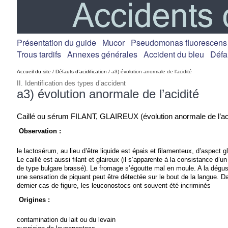
Présentation du guide
Mucor
Pseudomonas fluorescens
Trous tardifs
Annexes générales
Accident du bleu
Défa
Accueil du site
/
Défauts d’acidification
/ a3) évolution anormale de l’acidité
II. Identification des types d’accident
a3) évolution anormale de l’acidité
Caillé ou sérum FILANT, GLAIREUX (évolution anormale de l’aci
Observation :
le lactosérum, au lieu d’être liquide est épais et filamenteux, d’aspect g
Le caillé est aussi filant et glaireux (il s’apparente à la consistance d’un
de type bulgare brassé). Le fromage s’égoutte mal en moule. A la dégus
une sensation de piquant peut être détectée sur le bout de la langue. D
dernier cas de figure, les leuconostocs ont souvent été incriminés
Origines :
contamination du lait ou du levain