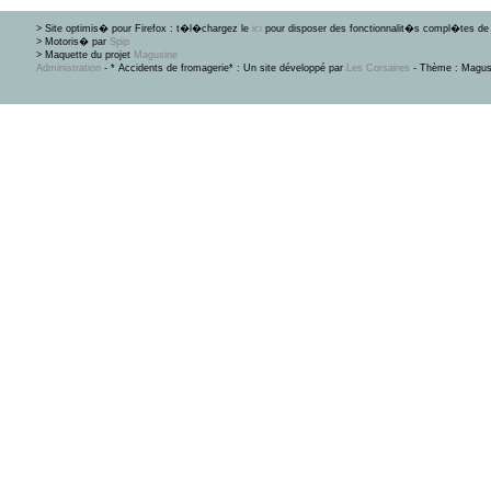
> Site optimis� pour Firefox : t�l�chargez le
ici
pour disposer des fonctionnalit�s compl�tes de 
> Motoris� par
Spip
> Maquette du projet
Magusine
Administration
- * Accidents de fromagerie* : Un site développé par
Les Corsaires
- Thème : Magus