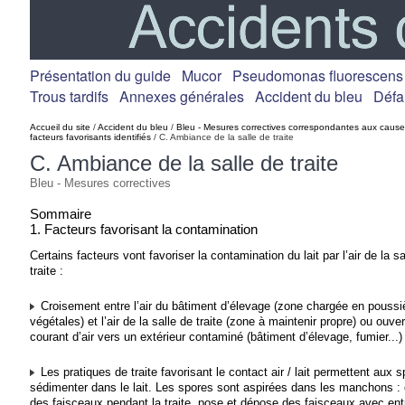
Présentation du guide
Mucor
Pseudomonas fluorescens
Trous tardifs
Annexes générales
Accident du bleu
Défa
Accueil du site
/
Accident du bleu
/
Bleu - Mesures correctives correspondantes aux cause
facteurs favorisants identifiés
/ C. Ambiance de la salle de traite
C. Ambiance de la salle de traite
Bleu - Mesures correctives
Sommaire
1. Facteurs favorisant la contamination
Certains facteurs vont favoriser la contamination du lait par l’air de la sa
traite :
Croisement entre l’air du bâtiment d’élevage (zone chargée en poussi
végétales) et l’air de la salle de traite (zone à maintenir propre) ou ouver
courant d’air vers un extérieur contaminé (bâtiment d’élevage, fumier...)
Les pratiques de traite favorisant le contact air / lait permettent aux 
sédimenter dans le lait. Les spores sont aspirées dans les manchons :
des faisceaux pendant la traite, pose et dépose des faisceaux avec en