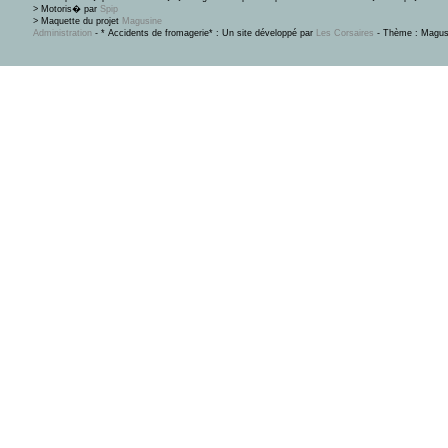
> Motoris� par
Spip
> Maquette du projet
Magusine
Administration
- * Accidents de fromagerie* : Un site développé par
Les Corsaires
- Thème : Magus