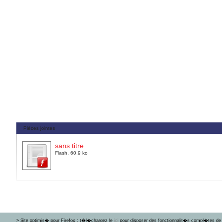
Pièces jointes
sans titre
Flash, 60.9 ko
> Site optimis� pour Firefox : t�l�chargez le
ici
pour disposer des fonctionnalit�s compl�tes de 