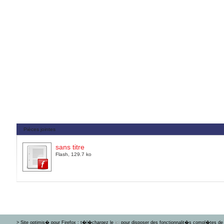
Pièces jointes
sans titre
Flash, 129.7 ko
> Site optimis� pour Firefox : t�l�chargez le
ici
pour disposer des fonctionnalit�s compl�tes de 