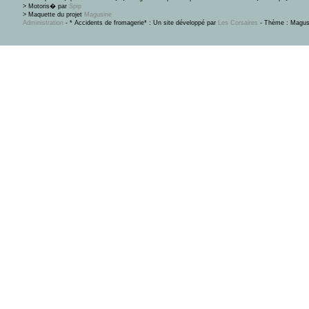
> Motoris� par
Spip
> Maquette du projet
Magusine
Administration
- * Accidents de fromagerie* : Un site développé par
Les Corsaires
- Thème : Magus