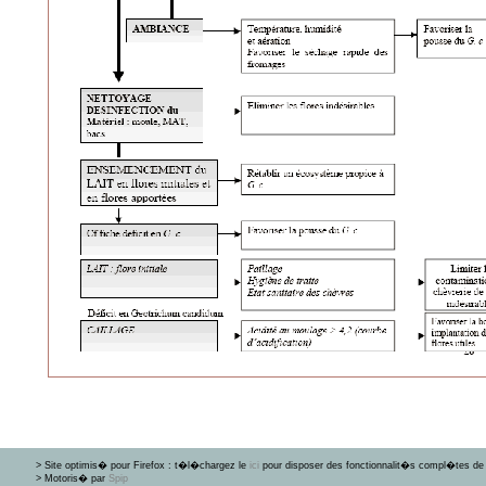
> Site optimis� pour Firefox : t�l�chargez le
ici
pour disposer des fonctionnalit�s compl�tes de 
> Motoris� par
Spip