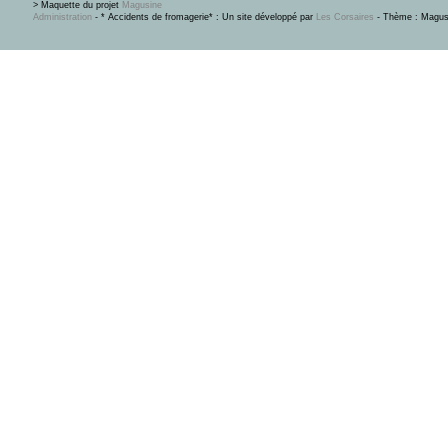
> Maquette du projet
Magusine
Administration
- * Accidents de fromagerie* : Un site développé par
Les Corsaires
- Thème : Magus